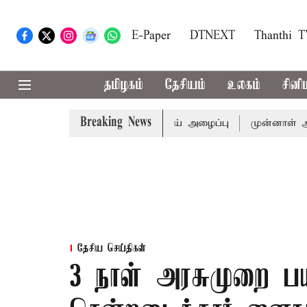
E-Paper
DTNEXT
Thanthi 
தமிழகம்
தேசியம்
உலகம்
சினி
Breaking News
துக்கு முதல்-அமைச்சர் விஜய் அழைப்பு
முன்னாள் அமைச்சர் 
தேசிய செய்திகள்
3 நாள் அரசுமுறை பய