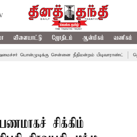
TV
மா
விளையாட்டு
ஜோதிடம்
ஆன்மிகம்
வணிகம்
பொன்முடிக்கு சென்னை நீதிமன்றம் பிடிவாராண்ட்
தொலைநோக்க
ணமாகச் சிக்கிம்