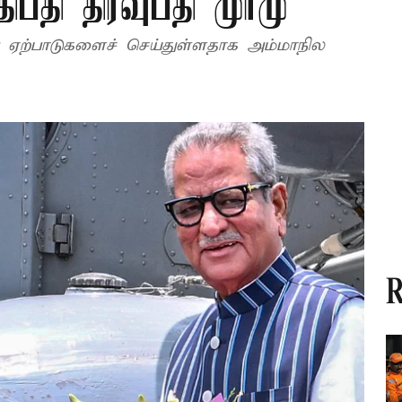
பதி திரவுபதி முர்மு
்பு ஏற்பாடுகளைச் செய்துள்ளதாக அம்மாநில
R