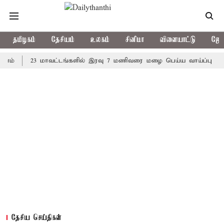
தமிழகம்
தேசியம்
உலகம்
சினிமா
விளையாட்டு
ஜோத
23 மாவட்டங்களில் இரவு 7 மணிவரை மழை பெய்ய வாய்ப்பு
கொரிய
தேசிய செய்திகள்