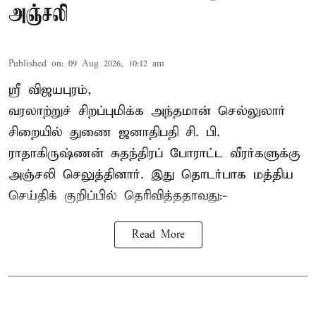
அஞ்சலி
Published on
:
09 Aug 2026, 10:12 am
ஸ்ரீ விஜயபுரம்,
வரலாற்றுச் சிறப்புமிக்க அந்தமான் செல்லுலார்
சிறையில் துணை ஜனாதிபதி
சி. பி.
ராதாகிருஷ்ணன்
சுதந்திரப் போராட்ட வீரர்களுக்கு
அஞ்சலி செலுத்தினார். இது தொடர்பாக மத்திய
செய்திக் குறிப்பில் தெரிவித்ததாவது:-
Read More