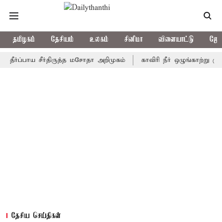
தமிழகம்
தேசியம்
உலகம்
சினிமா
விளையாட்டு
ஜோத
்பாய சீர்திருத்த மசோதா அறிமுகம்
காவிரி நீர் ஒழுங்காற்று குழு நாள
தேசிய செய்திகள்