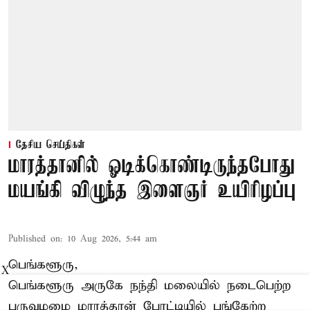
தேசிய செய்திகள்
மாரத்தானில் ஓடிக்கொண்டிருந்தபோது
மயங்கி விழுந்த இளைஞர் உயிரிழப்பு
Published on
:
10 Aug 2026, 5:44 am
பெங்களூரு,
X
பெங்களூரு அருகே நந்தி மலையில் நடைபெற்ற
பருவமழை மாரத்தான் போட்டியில் பங்கேற்ற