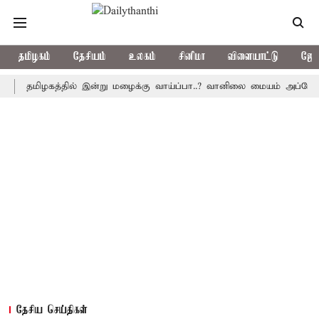
தமிழகம்
தேசியம்
உலகம்
சினிமா
விளையாட்டு
ஜோத
மிழகத்தில் இன்று மழைக்கு வாய்ப்பா..? வானிலை மையம் அப்டேட்
த
தேசிய செய்திகள்