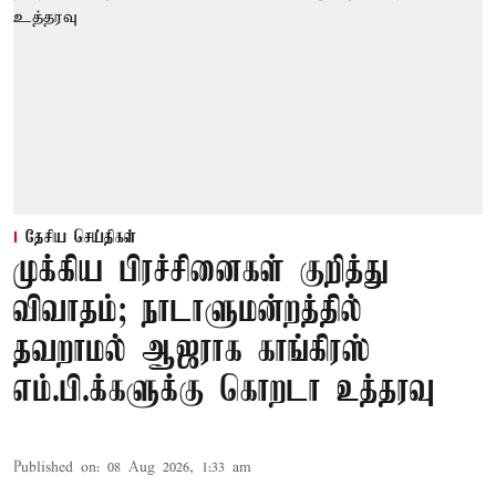
தேசிய செய்திகள்
முக்கிய பிரச்சினைகள் குறித்து
விவாதம்; நாடாளுமன்றத்தில்
தவறாமல் ஆஜராக காங்கிரஸ்
எம்.பி.க்களுக்கு கொறடா உத்தரவு
Published on
:
08 Aug 2026, 1:33 am