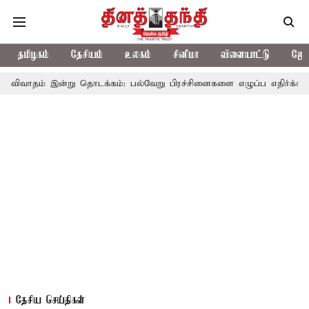
தமிழகம்
தேசியம்
உலகம்
சினிமா
விளையாட்டு
ஜோத
்று தொடக்கம்: பல்வேறு பிரச்சினைகளை எழுப்ப எதிர்க்கட்சிகள் திட்டம்
தேசிய செய்திகள்