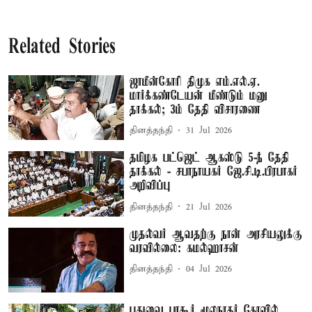
Related Stories
ஜாமீன்கோரி திமுக எம்.எல்.ஏ.
மார்க்கண்டேயன் மீண்டும் மனு
தாக்கல்; 3ம் தேதி விசாரணை
தினத்தந்தி
31 Jul 2026
தமிழக பட்ஜெட் ஆகஸ்டு 5-ந் தேதி
தாக்கல் - சபாநாயகர் ஜே.சி.டி.பிரபாகர்
அறிவிப்பு
தினத்தந்தி
21 Jul 2026
முதல்வர் ஆவதற்கு நான் அரசியலுக்கு
வரவில்லை: கமல்ஹாசன்
தினத்தந்தி
04 Jul 2026
புதுவை பாகூர் மூலநாதர் கோவில்