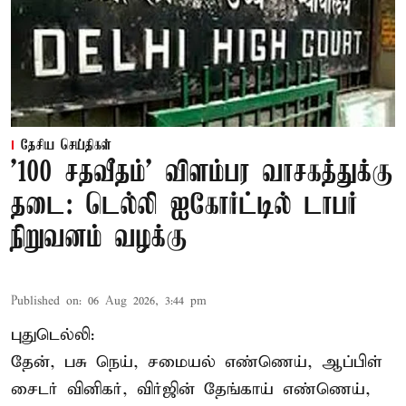
தேசிய செய்திகள்
'100 சதவீதம்' விளம்பர வாசகத்துக்கு
தடை: டெல்லி ஐகோர்ட்டில் டாபர்
நிறுவனம் வழக்கு
Published on
:
06 Aug 2026, 3:44 pm
புதுடெல்லி:
தேன், பசு நெய், சமையல் எண்ணெய், ஆப்பிள்
சைடர் வினிகர், விர்ஜின் தேங்காய் எண்ணெய்,