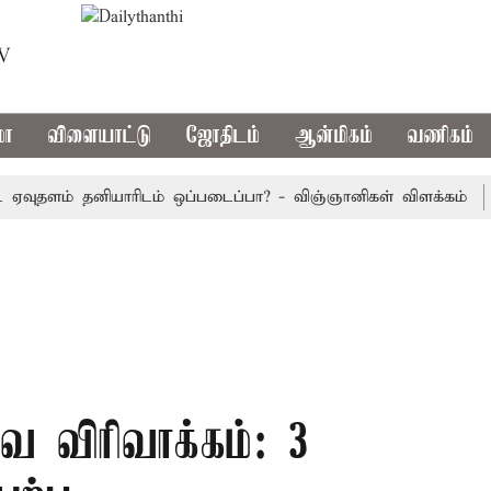
TV
மா
விளையாட்டு
ஜோதிடம்
ஆன்மிகம்
வணிகம்
தளம் தனியாரிடம் ஒப்படைப்பா? - விஞ்ஞானிகள் விளக்கம்
தமி
ை விரிவாக்கம்: 3