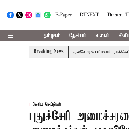
E-Paper
DTNEXT
Thanthi 
தமிழகம்
தேசியம்
உலகம்
சினி
Breaking News
; தமிழக சட்டசபை கூடியது
குலசேகரன்பட்டினம் ராக்கெட் ஏவு
தேசிய செய்திகள்
புதுச்சேரி அமைச்சரவ