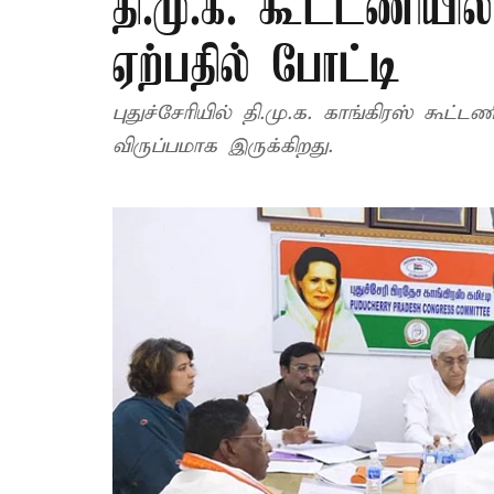
தி.மு.க. கூட்டணிய
ஏற்பதில் போட்டி
புதுச்சேரியில் தி.மு.க. காங்கிரஸ் கூ
விருப்பமாக இருக்கிறது.