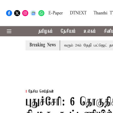
E-Paper
DTNEXT
Thanthi 
தமிழகம்
தேசியம்
உலகம்
சினி
Breaking News
ை
புதுச்சேரி சட்டசபையில் வரும் 24ம் தேதி பட்ஜெட் தாக்கல் 
தேசிய செய்திகள்
புதுச்சேரி: 6 தொகுதி