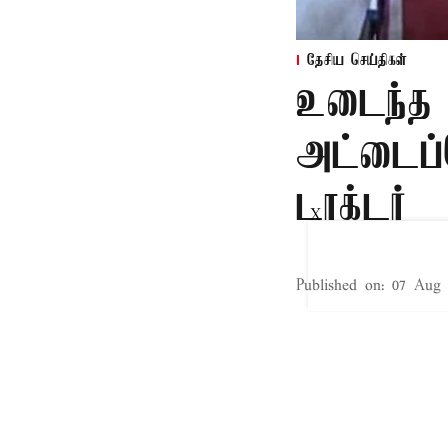
தேசிய செய்திகள்
உடைந்த 
அட்டைப்
டாக்டர்
X
Published on
:
07 Aug 
சென்னை,
பிகார் மாநிலத்த
அல்லது மருத்துவ
சர்ச்சையை ஏற்படு