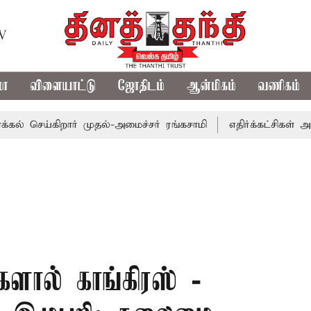
TV
மா
விளையாட்டு
ஜோதிடம்
ஆன்மிகம்
வணிகம்
செய்கிறார் முதல்-அமைச்சர் ரங்கசாமி
எதிர்க்கட்சிகள் அமளி
களால் காங்கிரஸ் -