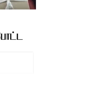
போட்ட
்கு, பிளாஸ்டர்
்டிய சம்பவம்