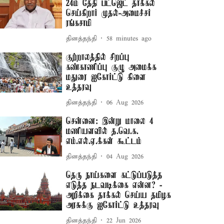
24ம் தேதி பட்ஜெட் தாக்கல்
செய்கிறார் முதல்-அமைச்சர்
ரங்கசாமி
தினத்தந்தி
58 minutes ago
குற்றாலத்தில் சிறப்பு
கண்காணிப்பு குழு அமைக்க
மதுரை ஐகோர்ட்டு கிளை
உத்தரவு
தினத்தந்தி
06 Aug 2026
சென்னை: இன்று மாலை 4
மணியளவில் த.வெ.க.
எம்.எல்.ஏ.க்கள் கூட்டம்
தினத்தந்தி
04 Aug 2026
தெரு நாய்களை கட்டுப்படுத்த
எடுத்த நடவடிக்கை என்ன? -
அறிக்கை தாக்கல் செய்ய தமிழக
அரசுக்கு ஐகோர்ட்டு உத்தரவு
தினத்தந்தி
22 Jun 2026