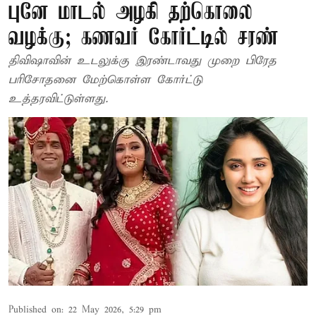
புனே மாடல் அழகி தற்கொலை
வழக்கு; கணவர் கோர்ட்டில் சரண்
திவிஷாவின் உடலுக்கு இரண்டாவது முறை பிரேத
பரிசோதனை மேற்கொள்ள கோர்ட்டு
உத்தரவிட்டுள்ளது.
Published on
:
22 May 2026, 5:29 pm