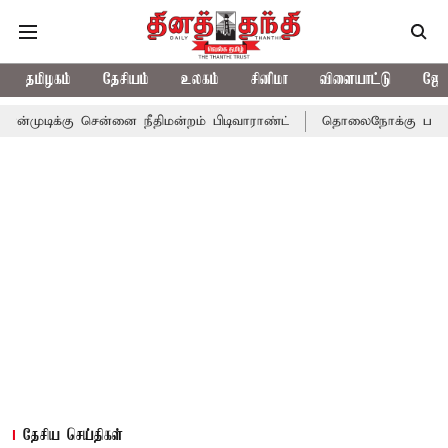
தமிழகம்
தேசியம்
உலகம்
சினிமா
விளையாட்டு
ஜோத
 சென்னை நீதிமன்றம் பிடிவாராண்ட்
தொலைநோக்கு பார்வையுடன் கூடி
தேசிய செய்திகள்