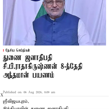
தேசிய செய்திகள்
துணை ஜனாதிபதி
சி.பி.ராதாகிருஷ்ணன் 8-ந்தேதி
அந்தமான் பயணம்
Published on
:
06 Aug 2026, 8:09 am
X
ஸ்ரீவிஜயபுரம்,
இந்தியாவின் துணை ஜனாதிபதி