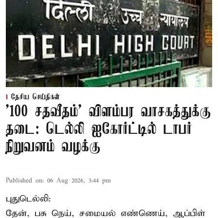
தேசிய செய்திகள்
'100 சதவீதம்' விளம்பர வாசகத்துக்கு
தடை: டெல்லி ஐகோர்ட்டில் டாபர்
நிறுவனம் வழக்கு
Published on
:
06 Aug 2026, 3:44 pm
புதுடெல்லி:
தேன், பசு நெய், சமையல் எண்ணெய், ஆப்பிள்