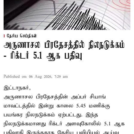
தேசிய செய்திகள்
அருணாசல பிரதேசத்தில் நிலநடுக்கம்
- ரிக்டர் 5.1 ஆக பதிவு
Published on
:
06 Aug 2026, 7:29 am
இட்டாநகர்,
அருணாசல பிரதேசத்தின் அப்பர் சியாங்
மாவட்டத்தில் இன்று காலை 5.45 மணிக்கு
பயங்கர நிலநடுக்கம் ஏற்பட்டது. இந்த
நிலநடுக்கமானது ரிக்டர் அளவுகோலில் 5.1 ஆக
பதிவாகி இருந்ததாக தேசிய புவியியல் ஆய்வு