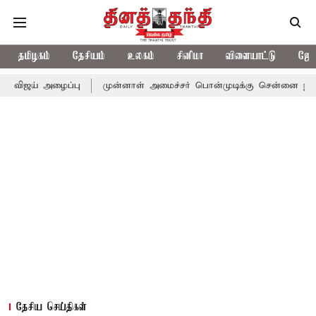
தமிழகம்
தேசியம்
உலகம்
சினிமா
விளையாட்டு
ஜோத
ைப்பு
முன்னாள் அமைச்சர் பொன்முடிக்கு சென்னை நீதிமன்றம் பிடிவ
தேசிய செய்திகள்