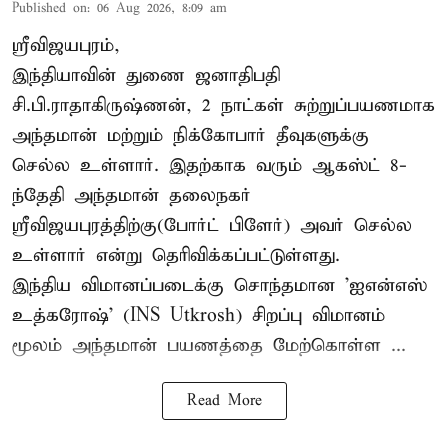
Published on
:
06 Aug 2026, 8:09 am
ஸ்ரீவிஜயபுரம்,
இந்தியாவின் துணை ஜனாதிபதி
சி.பி.ராதாகிருஷ்ணன், 2 நாட்கள் சுற்றுப்பயணமாக
அந்தமான் மற்றும் நிக்கோபார் தீவுகளுக்கு
செல்ல உள்ளார். இதற்காக வரும் ஆகஸ்ட் 8-
ந்தேதி அந்தமான் தலைநகர்
ஸ்ரீவிஜயபுரத்திற்கு(போர்ட் பிளேர்) அவர் செல்ல
உள்ளார் என்று தெரிவிக்கப்பட்டுள்ளது.
இந்திய விமானப்படைக்கு சொந்தமான 'ஐஎன்எஸ்
உத்கரோஷ்' (INS Utkrosh) சிறப்பு விமானம்
மூலம் அந்தமான் பயணத்தை மேற்கொள்ள ...
Read More