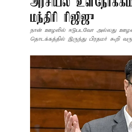
அரசியல் உள்நோக்கம
மந்திரி ரிஜிஜு
நான் ஊழலில் ஈடுபடவோ அல்லது ஊழ
தொடக்கத்தில் இருந்து பிரதமர் கூறி வருக