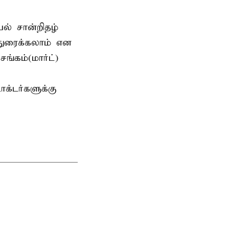
யல் சான்றிதழ்
்துரைக்கலாம் என
ங்கம்(மார்ட்)
ாக்டர்களுக்கு