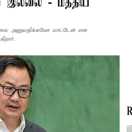
் இல்லை - மத்திய
லை அனுமதிக்கவோ மாட்டேன் என
ிறார்.
R