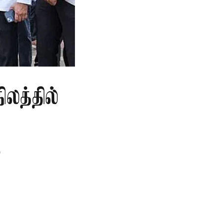
லத்தில்
ு