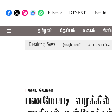
E-Paper
DTNEXT
Thanthi 
தமிழகம்
தேசியம்
உலகம்
சினி
Breaking News
தல் பட்ஜெட்: மாற்றமா?, தடுமாற்றமா?
சட்டசபையில் பட்ஜெட் 
தேசிய செய்திகள்
பணமோசடி வழக்கில் ப