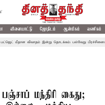
TV
மா
விளையாட்டு
ஜோதிடம்
ஆன்மிகம்
வணிகம்
மீதான விவாதம் இன்று தொடக்கம்: பல்வேறு பிரச்சினைகளை எழுப்ப 
ஞ்சாப் மந்திரி கைது;