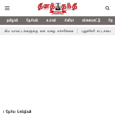
தமிழகம்
தேசியம்
உலகம்
சினிமா
விளையாட்டு
ஜோத
டங்களுக்கு கன மழை எச்சரிக்கை
புதுச்சேரி சட்டசபையில் வரும் 24ம
தேசிய செய்திகள்