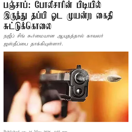
பஞ்சாப்: போலீசாரின் பிடியில்
இருந்து தப்பி ஓட முயன்ற கைதி
சுட்டுக்கொலை
நஜீப் சிங் கூர்மையான ஆயுதத்தால் காவலர்
ஜஸ்தீப்பை தாக்கியுள்ளார்.