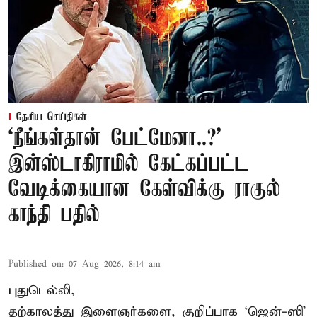
தேசிய செய்திகள்
‘நீங்கள்தான் பேட்மேனா..?’
இன்ஸ்டாகிராமில் கேட்கப்பட்ட
வேடிக்கையான கேள்விக்கு ராகுல்
காந்தி பதில்
Published on
:
07 Aug 2026, 8:14 am
புதுடெல்லி,
தற்காலத்து இளைஞர்களை, குறிப்பாக ‘ஜென்-ஸி’