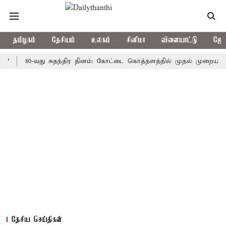
தமிழகம்
தேசியம்
உலகம்
சினிமா
விளையாட்டு
ஜோத
80-வது சுதந்திர தினம்: கோட்டை கொத்தளத்தில் முதல் முறையாக தேசிய 
தேசிய செய்திகள்