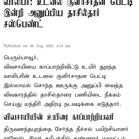
வாலிபர்: உடலை குளிர்சாதன பெட்டி
இன்றி அனுப்பிய தாசில்தார்
சஸ்பெண்ட்
Published on
:
09 Aug 2026, 4:18 am
பெரும்பாவூர்,
விவசாயியை காப்பாற்றிவிட்டு உயிர் துறந்த
வாலிபரின் உடலை குளிர்சாதன பெட்டி
இல்லாமல் சொந்த ஊருக்கு அனுப்பி வைத்த
விவகாரத்தில் தாசில்தாரை பணியிடை நீக்கம்
செய்து மந்திரி அதிரடி நடவடிக்கை எடுத்தார்.
விவசாயியின் உயிரை காப்பாற்றியவர்
திருவனந்தபுரத்தை சேர்ந்த நீச்சல் பயிற்சியாளர்
ராஜேஷ். இவர் சமீபத்தில் கண்ணூர் மாவட்டம்