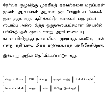
தேர்வுக் குழுவிற்கு முக்கியத் தகவல்களை மறுப்பதன்
மூலம், அரசாங்கம் அதனை ஒரு வெறும் சடங்காகக்
குறைத்துள்ளது. எதிர்க்கட்சித் தலைவர் ஒரு ரப்பர்
ஸ்டாம்ப் அல்ல. இந்த ஒருதலைப்பட்சமான செயலில்
பங்கேற்பதன் மூலம் எனது அரசியலமைப்பு
கடமையிலிருந்து நான் விலக முடியாது. எனவே, நான்
எனது எதிர்ப்பை மிகக் கடுமையாகத் தெரிவிக்கிறேன்.
இவ்வாறு அதில் தெரிவிக்கப்பட்டுள்ளது.
பிரதமர் மோடி
CBI
சி.பி.ஐ.
ராகுல் காந்தி
Rahul Gandhi
Narendra Modi
கடிதம்
letter
சி.பி.ஐ. இயக்குநர்