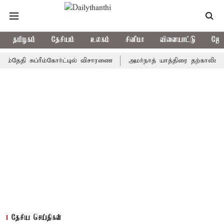
தமிழகம்
தேசியம்
உலகம்
சினிமா
விளையாட்டு
ஜோத
ி சுப்ரீம்கோர்ட்டில் விசாரணை
அமர்நாத் யாத்திரை தற்காலிகமாக நிறுத
தேசிய செய்திகள்