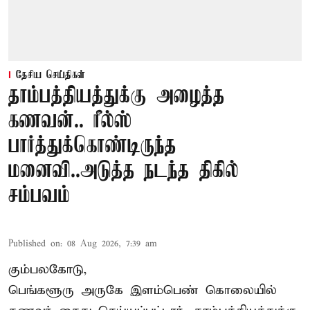
தேசிய செய்திகள்
தாம்பத்தியத்துக்கு அழைத்த
கணவன்.. ரீல்ஸ்
பார்த்துக்கொண்டிருந்த
மனைவி..அடுத்த நடந்த திகில்
சம்பவம்
Published on
:
08 Aug 2026, 7:39 am
கும்பலகோடு,
பெங்களூரு அருகே இளம்பெண் கொலையில்