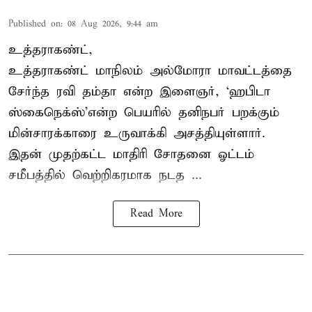
Published on
:
08 Aug 2026, 9:44 am
உத்தராகண்ட்,
உத்தராகண்ட் மாநிலம் அல்மோரா மாவட்டத்தை
சேர்ந்த ரவி தம்தா என்ற இளைஞர், ‘ஹபிடா
ஸ்கைநெக்ஸ்’என்ற பெயரில் தனிநபர்
பறக்கும்
மின்சாரக்காரை
உருவாக்கி அசத்தியுள்ளார்.
இதன் முதற்கட்ட மாதிரி சோதனை ஓட்டம்
சமீபத்தில் வெற்றிகரமாக நடத ...
Read More