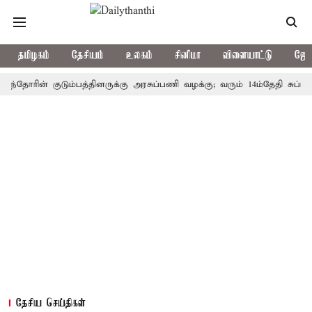
தமிழகம்
தேசியம்
உலகம்
சினிமா
விளையாட்டு
ஜோத
ின் குடும்பத்தினருக்கு அரசுப்பணி வழக்கு; வரும் 14ம்தேதி சுப்ரீம்கோர்ட
தேசிய செய்திகள்