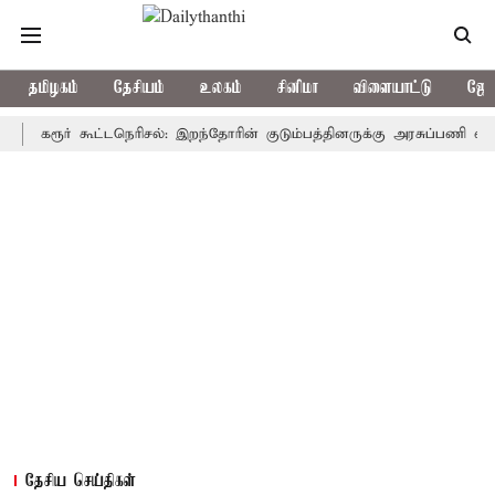
தமிழகம்
தேசியம்
உலகம்
சினிமா
விளையாட்டு
ஜோத
ூர் கூட்டநெரிசல்: இறந்தோரின் குடும்பத்தினருக்கு அரசுப்பணி வழக்கு; வரு
தேசிய செய்திகள்