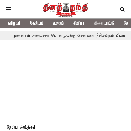
தமிழகம்
தேசியம்
உலகம்
சினிமா
விளையாட்டு
ஜோத
னாள் அமைச்சர் பொன்முடிக்கு சென்னை நீதிமன்றம் பிடிவாராண்ட்
தொ
தேசிய செய்திகள்