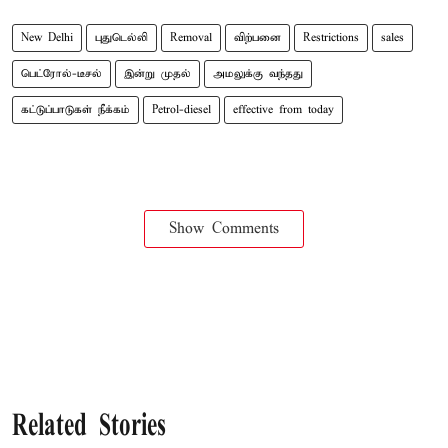
New Delhi
புதுடெல்லி
Removal
விற்பனை
Restrictions
sales
பெட்ரோல்-டீசல்
இன்று முதல்
அமலுக்கு வந்தது
கட்டுப்பாடுகள் நீக்கம்
Petrol-diesel
effective from today
Show Comments
Related Stories