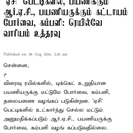
'ஏசி' பெட்டிகளில், பயணிக்கும்
ஆர்.ஏ.சி., பயணியருக்கும் கட்டாயம்
போர்வை, கம்பளி: ரெயில்வே
வாரியம் உத்தரவு
Published on
:
06 Aug 2026, 2:20 am
சென்னை,
م
விரைவு ரயில்களில், டிக்கெட் உறுதியான
பயணியருக்கு மட்டுமே போர்வை, கம்பளி,
தலையணை வழங்கப் படுகின்றன. 'ஏசி'
பெட்டிகளில் உட்கார்ந்து செல்ல மட்டும்
அனுமதிக்கப்படும் ஆர்.ஏ.சி., பயணியருக்கு
போர்வை, கம்பளி வழங் கப்படுவதில்லை.