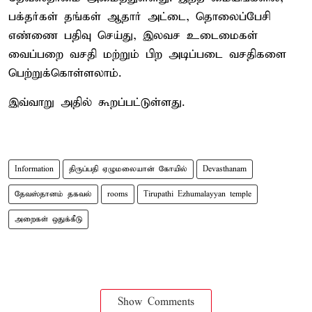
பக்தர்கள் தங்கள் ஆதார் அட்டை, தொலைப்பேசி
எண்ணை பதிவு செய்து, இலவச உடைமைகள்
வைப்பறை வசதி மற்றும் பிற அடிப்படை வசதிகளை
பெற்றுக்கொள்ளலாம்.
இவ்வாறு அதில் கூறப்பட்டுள்ளது.
Information
திருப்பதி ஏழுமலையான் கோயில்
Devasthanam
தேவஸ்தானம் தகவல்
rooms
Tirupathi Ezhumalayyan temple
அறைகள் ஒதுக்கீடு
Show Comments