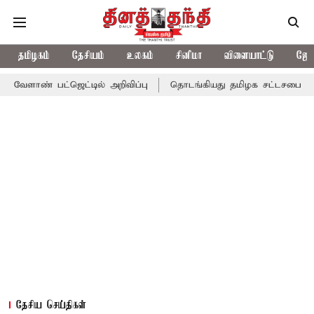
தமிழகம்
தேசியம்
உலகம்
சினிமா
விளையாட்டு
ஜோத
ட்ஜெட்டில் அறிவிப்பு
தொடங்கியது தமிழக சட்டசபை கூட்டத்தொடர்!
தேசிய செய்திகள்