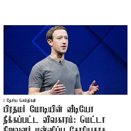
தேசிய செய்திகள்
பிரதமர் மோடியின் வீடியோ
நீக்கப்பட்ட விவகாரம்: மெட்டா
நிறுவனர் மன்னிப்பு கோரியதாக