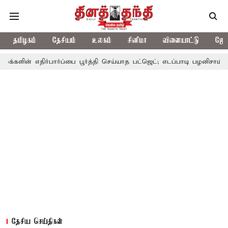
தமிழகம்
தேசியம்
உலகம்
சினிமா
விளையாட்டு
ஜோத
திர்பார்ப்பை பூர்த்தி செய்யாத பட்ஜெட்; எடப்பாடி பழனிசாமி
பட்ஜெட்
தேசிய செய்திகள்