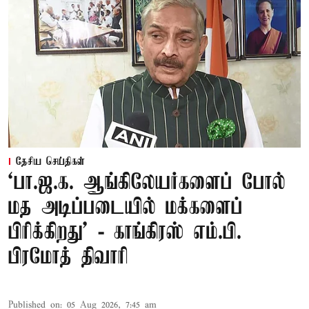
தேசிய செய்திகள்
‘பா.ஜ.க. ஆங்கிலேயர்களைப் போல்
மத அடிப்படையில் மக்களைப்
பிரிக்கிறது’ - காங்கிரஸ் எம்.பி.
பிரமோத் திவாரி
Published on
:
05 Aug 2026, 7:45 am