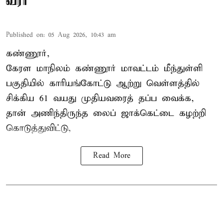
வீரர்
Published on
:
05 Aug 2026, 10:43 am
கண்ணூர்,
கேரள மாநிலம்
கண்ணூர் மாவட்டம் மீந்துள்ளி
பகுதியில் காரியங்கோட்டு ஆற்று வெள்ளத்தில்
சிக்கிய 61 வயது முதியவரைத் தப்ப வைக்க,
தான் அணிந்திருந்த லைப் ஜாக்கெட்டை கழற்றி
கொடுத்துவிட்டு,
Read More