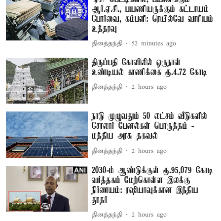
ஆர்.ஏ.சி., பயணியருக்கும் கட்டாயம்
போர்வை, கம்பளி: ரெயில்வே வாரியம்
உத்தரவு
தினத்தந்தி
52 minutes ago
திருப்பதி கோவிலில் ஒருநாள்
உண்டியல் காணிக்கை ரூ.4.72 கோடி
தினத்தந்தி
2 hours ago
நாடு முழுவதும் 50 லட்சம் வீடுகளில்
சோலார் பேனல்கள் பொருத்தம் -
மத்திய அரசு தகவல்
தினத்தந்தி
2 hours ago
2030-ம் ஆண்டுக்குள் ரூ.95,079 கோடி
வர்த்தகம் மேற்கொள்ள இலக்கு
நிர்ணயம்: ரஷியாவுக்கான இந்திய
தூதர்
தினத்தந்தி
2 hours ago