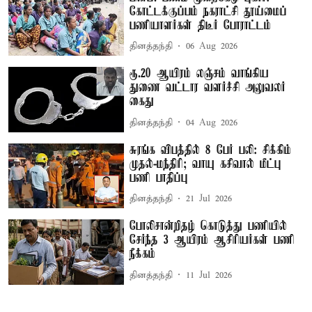
கோட்டக்குப்பம் நகராட்சி தூய்மைப்
பணியாளர்கள் திடீர் போராட்டம்
தினத்தந்தி
06 Aug 2026
ரூ.20 ஆயிரம் லஞ்சம் வாங்கிய
துணை வட்டார வளர்ச்சி அலுவலர்
கைது
தினத்தந்தி
04 Aug 2026
சுரங்க விபத்தில் 8 பேர் பலி: சிக்கிம்
முதல்-மந்திரி; வாயு கசிவால் மீட்பு
பணி பாதிப்பு
தினத்தந்தி
21 Jul 2026
போலிசான்றிதழ் கொடுத்து பணியில்
சேர்ந்த 3 ஆயிரம் ஆசிரியர்கள் பணி
நீக்கம்
தினத்தந்தி
11 Jul 2026