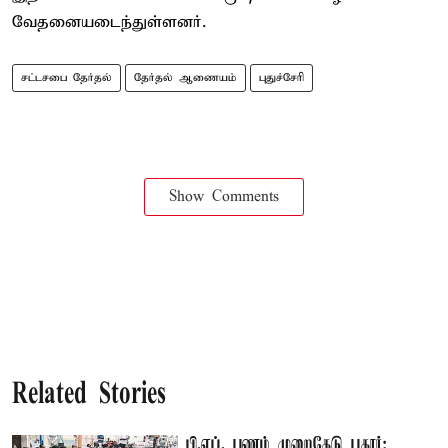
வேதனையடைந்துள்ளனர்.
சட்டசபை தேர்தல்
தேர்தல் ஆணையம்
புதுச்சேரி
Show Comments
Related Stories
பி.எப். பணம் முறைகேடு புகார்: