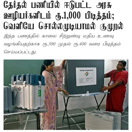
தேர்தல் பணியில் ஈடுபட்ட அரசு
ஊழியர்களிடம் ரூ.1,000 பிடித்தம்;
வெளியே சொல்லமுடியாமல் குமுறல்
இந்த பணத்தில் காலை சிற்றுண்டி மதிய உணவு
வழங்கியதற்காக ரூ.300 முதல் ரூ.400 வரை பிடித்தம்
செய்யப்பட்டது.