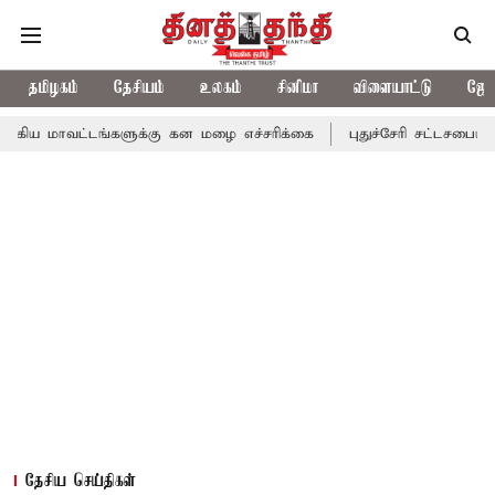
தமிழகம்
தேசியம்
உலகம்
சினிமா
விளையாட்டு
ஜோத
டங்களுக்கு கன மழை எச்சரிக்கை
புதுச்சேரி சட்டசபையில் வரும் 24ம
தேசிய செய்திகள்