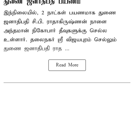
துணை ஜனாதிபதி பயணம்
இந்நிலையில், 2 நாட்கள் பயணமாக துணை
ஜனாதிபதி
சி.பி. ராதாகிருஷ்ணன்
நாளை
அந்தமான் நிகோபார் தீவுகளுக்கு செல்ல
உள்ளார். தலைநகர் ஸ்ரீ விஜயபுரம் செல்லும்
துணை ஜனாதிபதி ராத ...
Read More