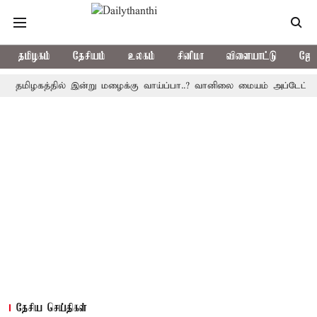
தமிழகம்
தேசியம்
உலகம்
சினிமா
விளையாட்டு
ஜோத
ழகத்தில் இன்று மழைக்கு வாய்ப்பா..? வானிலை மையம் அப்டேட்
தொழி
தேசிய செய்திகள்