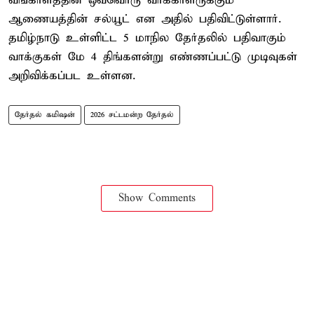
வங்காளத்தின் ஒவ்வொரு வாக்காளருக்கும்
ஆணையத்தின் சல்யூட் என அதில் பதிவிட்டுள்ளார்.
தமிழ்நாடு உள்ளிட்ட 5 மாநில தேர்தலில் பதிவாகும்
வாக்குகள் மே 4 திங்களன்று எண்ணப்பட்டு முடிவுகள்
அறிவிக்கப்பட உள்ளன.
தேர்தல் கமிஷன்
2026 சட்டமன்ற தேர்தல்
Show Comments