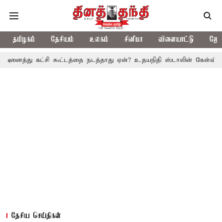
தமிழகம்
தேசியம்
உலகம்
சினிமா
விளையாட்டு
ஜோத
கட்சி கூட்டத்தை நடத்தாது ஏன்? உதயநிதி ஸ்டாலின் கேள்வி
த.வெ.க. 
தேசிய செய்திகள்