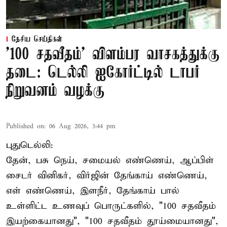
தேசிய செய்திகள்
'100 சதவீதம்' விளம்பர வாசகத்துக்கு
தடை: டெல்லி ஐகோர்ட்டில் டாபர்
நிறுவனம் வழக்கு
Published on
:
06 Aug 2026, 3:44 pm
புதுடெல்லி:
தேன், பசு நெய், சமையல் எண்ணெய், ஆப்பிள்
சைடர் வினிகர், விர்ஜின் தேங்காய் எண்ணெய்,
எள் எண்ணெய், இளநீர், தேங்காய் பால்
உள்ளிட்ட உணவுப் பொருட்களில், "100 சதவீதம்
இயற்கையானது", "100 சதவீதம் தூய்மையானது",