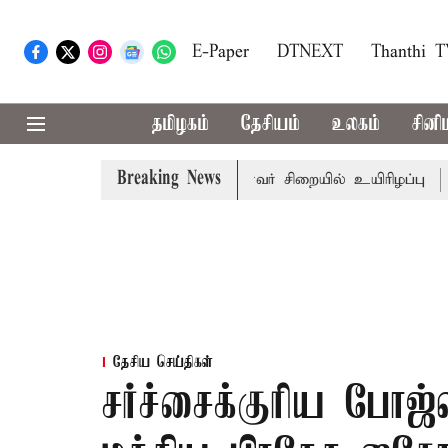
E-Paper
DTNEXT
Thanthi 
தமிழகம்
தேசியம்
உலகம்
சினி
Breaking News
ி கோவில் நில மோசடி: கைதானவர் சிறையில் உயிரிழப்பு
தமி
தேசிய செய்திகள்
சர்ச்சைக்குரிய போஜ