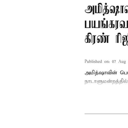
அமித்ஷா
பயங்கரவா
கிரண் ரி
Published on
:
07 Aug 
அமித்ஷாவின் பெ
நாடாளுமன்றத்தில்