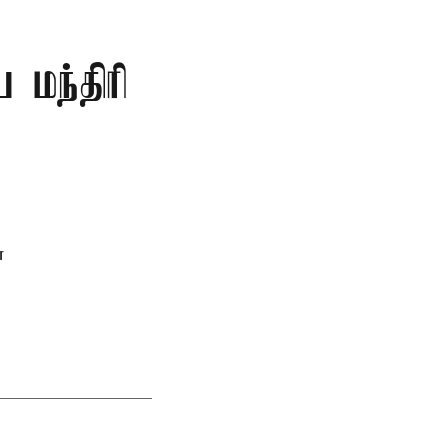
 மந்திரி
ன