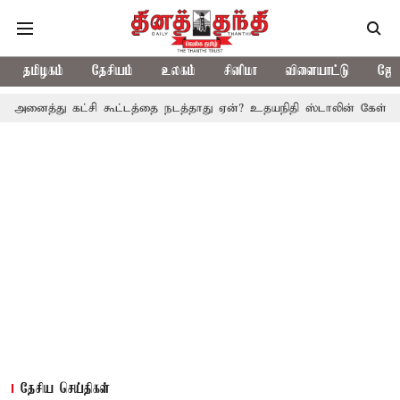
தமிழகம்
தேசியம்
உலகம்
சினிமா
விளையாட்டு
ஜோத
 கட்சி கூட்டத்தை நடத்தாது ஏன்? உதயநிதி ஸ்டாலின் கேள்வி
த.வெ.க.
தேசிய செய்திகள்