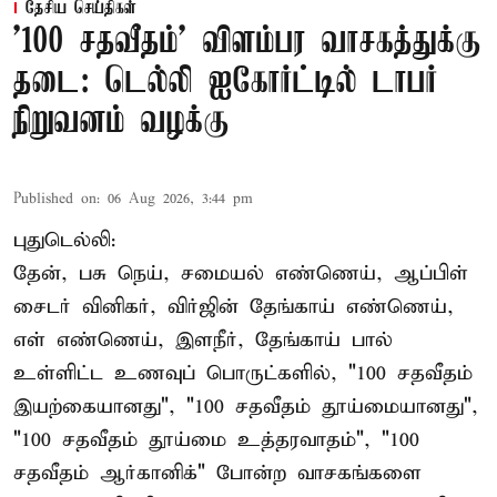
தேசிய செய்திகள்
'100 சதவீதம்' விளம்பர வாசகத்துக்கு
தடை: டெல்லி ஐகோர்ட்டில் டாபர்
நிறுவனம் வழக்கு
Published on
:
06 Aug 2026, 3:44 pm
புதுடெல்லி:
தேன், பசு நெய், சமையல் எண்ணெய், ஆப்பிள்
சைடர் வினிகர், விர்ஜின் தேங்காய் எண்ணெய்,
எள் எண்ணெய், இளநீர், தேங்காய் பால்
உள்ளிட்ட உணவுப் பொருட்களில், "100 சதவீதம்
இயற்கையானது", "100 சதவீதம் தூய்மையானது",
"100 சதவீதம் தூய்மை உத்தரவாதம்", "100
சதவீதம் ஆர்கானிக்" போன்ற வாசகங்களை