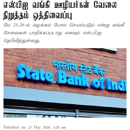
எஸ்பிஐ வங்கி ஊழியர்கள் வேலை
நிறுத்தம் ஒத்திவைப்பு
மே 25,26-ல் வழக்கம் போல செயல்படும் என்று வங்கி
சேவைகள் பாதிக்கப்படாது எனவும் எஸ்.பி.ஐ
தெரிவித்துள்ளது.
Published on
:
23 May 2026, 3:20 am