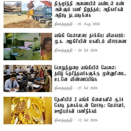
திருமூர்த்தி அணையில் வண்டல் மண்
அள்ளும் பணி நிறுத்தம்; அதிகாரிகள்
அதிரடி நடவடிக்கை
தினத்தந்தி
01 Aug 2026
வங்கி மேலாளரை தாக்கிய விவகாரம்:
மு.க. அழகிரியின் மகளிடம் விசாரணை
தினத்தந்தி
28 Jul 2026
பொதுத்துறை வங்கியில் வேலை:
தமிழ் தெரிந்தவர்களுக்கு முன்னுரிமை..
உடனே விண்ணப்பிங்க
தினத்தந்தி
27 Jul 2026
தேனியில் 2 வங்கி கிளைகளில் ரூ.14
கோடி நகைக்கடன் மோசடி: மேலாளர்,
ஊழியர்கள் பணிநீக்கம்
தினத்தந்தி
12 Jul 2026