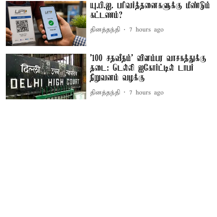
யு.பி.ஐ. பரிவர்த்தனைகளுக்கு மீண்டும்
கட்டணம்?
தினத்தந்தி
7 hours ago
'100 சதவீதம்' விளம்பர வாசகத்துக்கு
தடை: டெல்லி ஐகோர்ட்டில் டாபர்
நிறுவனம் வழக்கு
தினத்தந்தி
7 hours ago