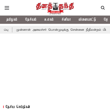
தமிழகம்
தேசியம்
உலகம்
சினிமா
விளையாட்டு
ஜோத
ுன்னாள் அமைச்சர் பொன்முடிக்கு சென்னை நீதிமன்றம் பிடிவாராண்ட்
தேசிய செய்திகள்