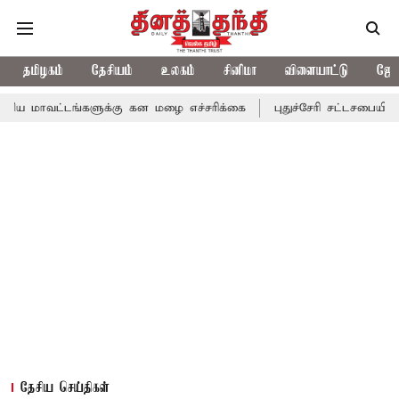
தமிழகம்
தேசியம்
உலகம்
சினிமா
விளையாட்டு
ஜோத
மாவட்டங்களுக்கு கன மழை எச்சரிக்கை
புதுச்சேரி சட்டசபையில் வரு
தேசிய செய்திகள்