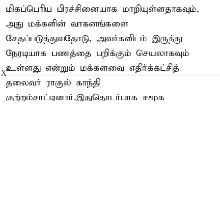
மிகப்பெரிய பிரச்சினையாக மாறியுள்ளதாகவும்,
அது மக்களின் வாகனங்களை
சேதப்படுத்துவதோடு, அவர்களிடம் இருந்து
நேரடியாக பணத்தை பறிக்கும் செயலாகவும்
உள்ளது என்றும் மக்களவை எதிர்க்கட்சித்
X
தலைவர் ராகுல் காந்தி
குற்றம்சாட்டினார்.இதுதொடர்பாக சமூக
வலைதளமான 'எக்ஸ்' தளத்தில் அவர்
வெளியிட்டுள்ள வீடியோவில் கூறியிருப்பதாவது:-
Read More