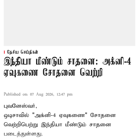
தேசிய செய்திகள்
இந்தியா மீண்டும் சாதனை: அக்னி-4
ஏவுகணை சோதனை வெற்றி
Published on
:
07 Aug 2026, 12:47 pm
புவனேஸ்வர்,
ஒடிசாவில் "அக்னி-4 ஏவுகணை" சோதனை
வெற்றிபெற்று இந்தியா மீண்டும் சாதனை
படைத்துள்ளது.