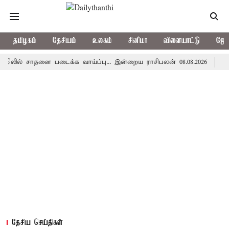
தமிழகம்
தேசியம்
உலகம்
சினிமா
விளையாட்டு
ஜோத
 சாதனை படைக்க வாய்ப்பு... இன்றைய ராசிபலன் 08.08.2026
தமிழகத்
தேசிய செய்திகள்