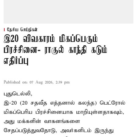
தேசிய செய்திகள்
இ20 விவகாரம் மிகப்பெரும்
பிரச்சினை- ராகுல் காந்தி கடும்
எதிர்ப்பு
Published on
:
07 Aug 2026, 2:39 pm
புதுடெல்லி,
இ-20 (20 சதவீத எத்தனால் கலந்த) பெட்ரோல்
மிகப்பெரிய பிரச்சினையாக மாறியுள்ளதாகவும்,
அது மக்களின் வாகனங்களை
சேதப்படுத்துவதோடு, அவர்களிடம் இருந்து