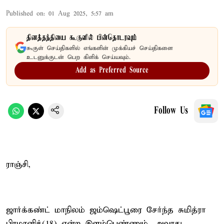
Published on
:
01 Aug 2025, 5:57 am
தினத்தந்தியை கூகுளில் பின்தொடரவும்
கூகுள் செய்திகளில் எங்களின் முக்கியச் செய்திகளை
உடனுக்குடன் பெற கிளிக் செய்யவும்.
Add as Preferred Source
Follow Us
ராஞ்சி,
ஜார்க்கண்ட் மாநிலம் ஜம்ஷெட்பூரை சேர்ந்த சுமித்ரா
பிரமானிக்(18) என்ற இளம்பெண்ணும், அவரது