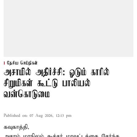
தேசிய செய்திகள்
அசாமில் அதிர்ச்சி: ஓடும் காரில்
சிறுமிகள் கூட்டு பாலியல்
வன்கொடுமை
Published on
:
07 Aug 2026, 12:13 pm
கவுகாத்தி,
அசாம்
மாநிலம் கூச்சர் மாவட்டத்தை சேர்ந்த