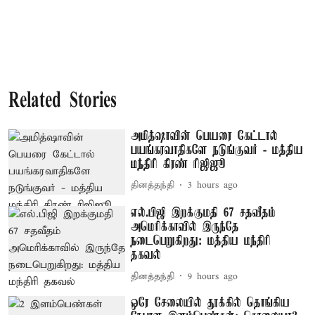
Related Stories
அமித்ஷாவின் பெயரை கேட்டால்
பயங்கரவாதிகளே நடுங்குவர் - மத்திய
மந்திரி கிரண் ரிஜிஜூ
தினத்தந்தி
3 hours ago
எல்.பிஜி இறக்குமதி 67 சதவீதம்
அமெரிக்காவில் இருந்தே
நடைபெறுகிறது: மத்திய மந்திரி
தகவல்
தினத்தந்தி
9 hours ago
ஒரே சேலையில் தூக்கில் தொங்கிய