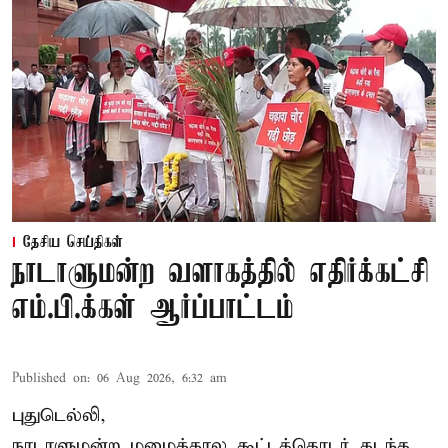
தேசிய செய்திகள்
நாடாளுமன்ற வளாகத்தில் எதிர்க்கட்சி
எம்.பி.க்கள் ஆர்ப்பாட்டம்
Published on
:
06 Aug 2026, 6:32 am
புதுடெல்லி,
நாடாளுமன்ற மழைக்கால கூட்டத்தொடர் கடந்த