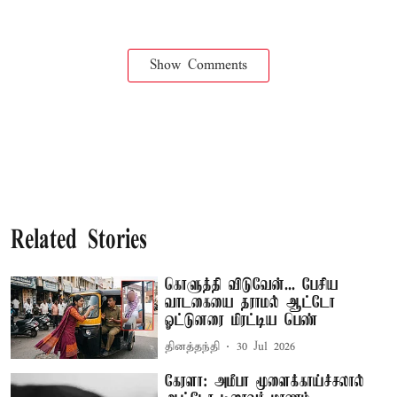
Show Comments
Related Stories
கொளுத்தி விடுவேன்... பேசிய
வாடகையை தராமல் ஆட்டோ
ஓட்டுனரை மிரட்டிய பெண்
தினத்தந்தி
30 Jul 2026
கேரளா: அமீபா மூளைக்காய்ச்சலால்