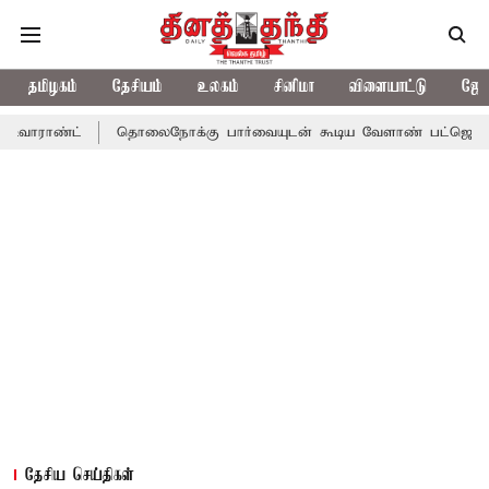
தமிழகம்
தேசியம்
உலகம்
சினிமா
விளையாட்டு
ஜோத
ராண்ட்
தொலைநோக்கு பார்வையுடன் கூடிய வேளாண் பட்ஜெட்: முதல்
தேசிய செய்திகள்