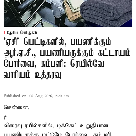
தேசிய செய்திகள்
'ஏசி' பெட்டிகளில், பயணிக்கும்
ஆர்.ஏ.சி., பயணியருக்கும் கட்டாயம்
போர்வை, கம்பளி: ரெயில்வே
வாரியம் உத்தரவு
Published on
:
06 Aug 2026, 2:20 am
சென்னை,
م
விரைவு ரயில்களில், டிக்கெட் உறுதியான
பயணியருக்கு மட்டுமே போர்வை, கம்பளி,