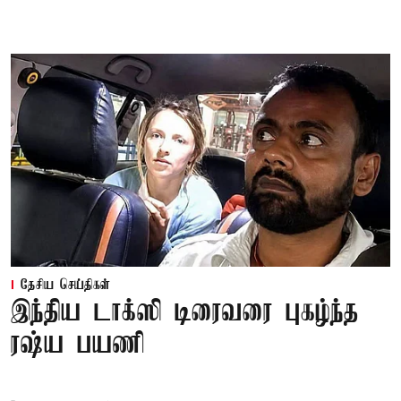
தேசிய செய்திகள்
இந்திய டாக்ஸி டிரைவரை புகழ்ந்த
ரஷ்ய பயணி