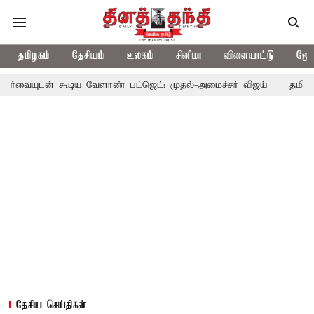
தமிழகம்
தேசியம்
உலகம்
சினிமா
விளையாட்டு
ஜோத
ூடிய வேளாண் பட்ஜெட்: முதல்-அமைச்சர் விஜய்
தமிழக அரசியலில் 
தேசிய செய்திகள்