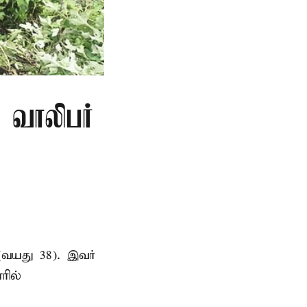
ு வாலிபர்
(வயது 38). இவர்
ரில்