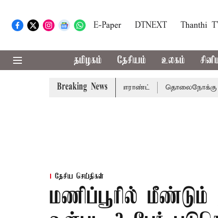
E-Paper
DTNEXT
Thanthi 
தமிழகம்
தேசியம்
உலகம்
சினி
Breaking News
 சென்னை நீதிமன்றம் பிடிவாராண்ட்
தொலைநோக்கு பார்வையுட
தேசிய செய்திகள்
மணிப்பூரில் மீண்டும் 