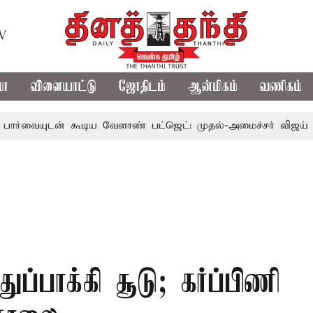
TV
மா
விளையாட்டு
ஜோதிடம்
ஆன்மிகம்
வணிகம்
ன் கூடிய வேளாண் பட்ஜெட்: முதல்-அமைச்சர் விஜய்
தமிழக
துப்பாக்கி சூடு; கர்ப்பிணி