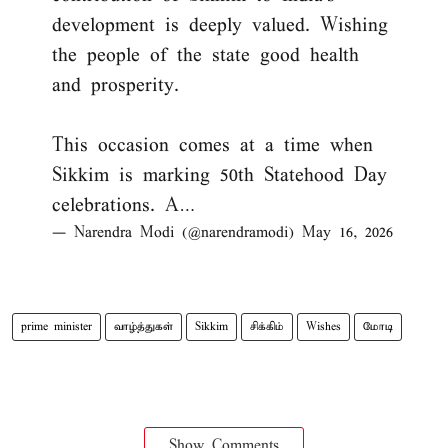
development is deeply valued. Wishing
the people of the state good health
and prosperity.
This occasion comes at a time when
Sikkim is marking 50th Statehood Day
celebrations. A…
— Narendra Modi (@narendramodi)
May 16, 2026
prime minister
வாழ்த்துகள்
Sikkim
சிக்கிம்
Wishes
மோடி
Show Comments