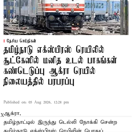
தேசிய செய்திகள்
தமிழ்நாடு எக்ஸ்பிரஸ் ரெயிலில்
சூட்கேஸில் மனித உடல் பாகங்கள்
கண்டெடுப்பு ஆக்ரா ரெயில்
நிலையத்தில் பரபரப்பு
Published on
:
05 Aug 2026, 12:28 pm
ஆக்ரா,
X
தமிழ்நாட்டில் இருந்து டெல்லி நோக்கி சென்ற
தமிழ்நாடு எக்ஸ்பிரஸ் ரெயிலின் பொதுப்