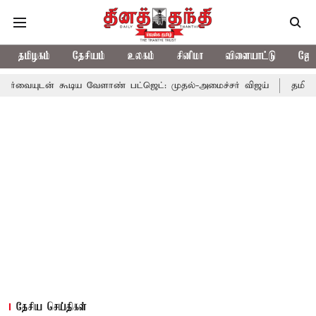
தமிழகம்
தேசியம்
உலகம்
சினிமா
விளையாட்டு
ஜோத
ூடிய வேளாண் பட்ஜெட்: முதல்-அமைச்சர் விஜய்
தமிழக அரசியலில் 
தேசிய செய்திகள்