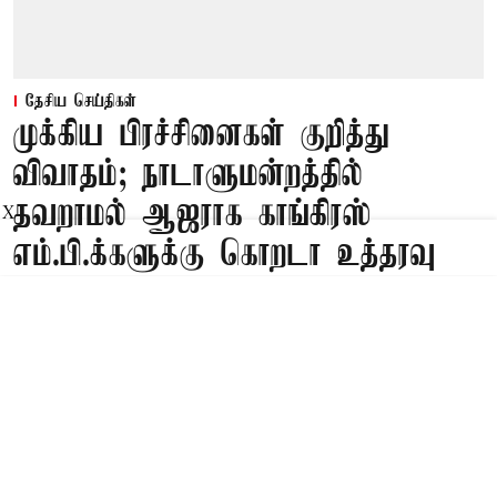
தேசிய செய்திகள்
முக்கிய பிரச்சினைகள் குறித்து
விவாதம்; நாடாளுமன்றத்தில்
தவறாமல் ஆஜராக காங்கிரஸ்
X
எம்.பி.க்களுக்கு கொறடா உத்தரவு
Published on
:
08 Aug 2026, 1:33 am
புதுடெல்லி,
நாடாளுமன்ற குளிர்கால கூட்டத்தொடர் கடந்த
மாதம் 20-ந்தேதி தொடங்கியது. இந்த
கூட்டத்தொடரில் நீட் முறைகேடு விவகாரம்,