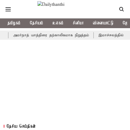
தமிழகம்
தேசியம்
உலகம்
சினிமா
விளையாட்டு
ஜோத
அமர்நாத் யாத்திரை தற்காலிகமாக நிறுத்தம்
இமாச்சலத்தில் பேருந்து 
தேசிய செய்திகள்