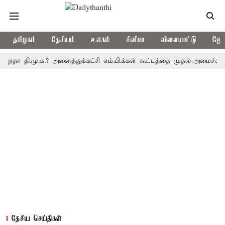
தமிழகம்
தேசியம்
உலகம்
சினிமா
விளையாட்டு
ஜோத
ி.மு.க.? அனைத்துக்கட்சி எம்.பி.க்கள் கூட்டத்தை முதல்-அமைச்சர் கூட்
தேசிய செய்திகள்