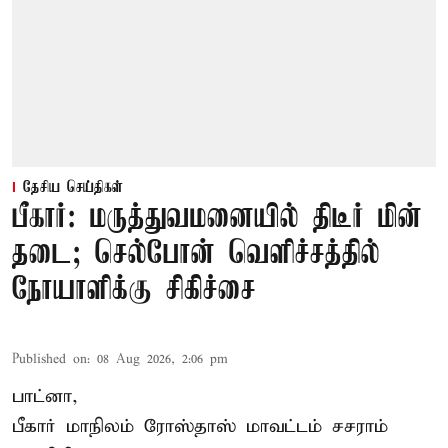
தேசிய செய்திகள்
பீகார்: மருத்துவமனையில் திடீர் மின்
தடை; செல்போன் வெளிச்சத்தில்
நோயாளிக்கு சிகிச்சை
Published on
:
08 Aug 2026, 2:06 pm
பாட்னா,
பீகார்
மாநிலம் ரோஸ்தாஸ் மாவட்டம் சசராம்