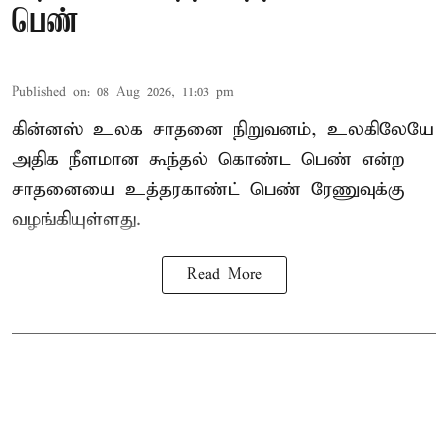
பெண்
Published on
:
08 Aug 2026, 11:03 pm
கின்னஸ் உலக சாதனை நிறுவனம், உலகிலேயே
அதிக நீளமான கூந்தல் கொண்ட பெண் என்ற
சாதனையை உத்தரகாண்ட் பெண் ரேணுவுக்கு
வழங்கியுள்ளது.
Read More