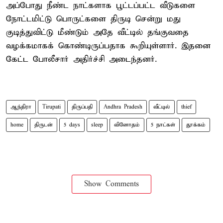
அப்போது நீண்ட நாட்களாக பூட்டப்பட்ட வீடுகளை
நோட்டமிட்டு பொருட்களை திருடி சென்று மது
குடித்துவிட்டு மீண்டும் அதே வீட்டில் தங்குவதை
வழக்கமாகக் கொண்டிருப்பதாக கூறியுள்ளார். இதனை
கேட்ட போலீசார் அதிர்ச்சி அடைந்தனர்.
ஆந்திரா
Tirupati
திருப்பதி
Andhra Pradesh
வீட்டில்
thief
home
திருடன்
5 days
sleep
வினோதம்
5 நாட்கள்
தூக்கம்
Show Comments