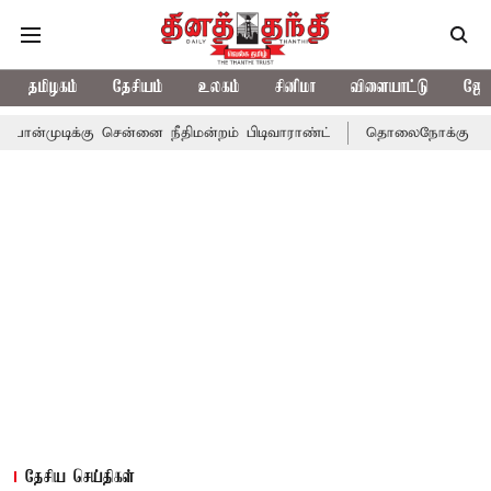
தமிழகம்
தேசியம்
உலகம்
சினிமா
விளையாட்டு
ஜோத
கு சென்னை நீதிமன்றம் பிடிவாராண்ட்
தொலைநோக்கு பார்வையுடன் கூ
தேசிய செய்திகள்