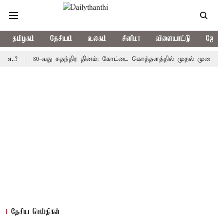
தமிழகம்
தேசியம்
உலகம்
சினிமா
விளையாட்டு
ஜோத
80-வது சுதந்திர தினம்: கோட்டை கொத்தளத்தில் முதல் முறையாக தேசி
தேசிய செய்திகள்