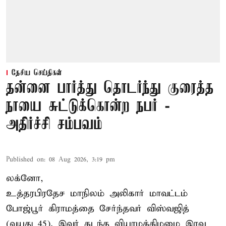
தேசிய செய்திகள்
தன்னை பார்த்து தொடர்ந்து குரைத்த
நாயை சுட்டுக்கொன்ற நபர் -
அதிர்ச்சி சம்பவம்
Published on
:
08 Aug 2026, 3:19 pm
லக்னோ,
உத்தரபிரதேச மாநிலம்
அலிகார்
மாவட்டம்
போஜ்பூர் கிராமத்தை சேர்ந்தவர் விஸ்வஜித்
(வயது 45). இவர் கடந்த வியாழக்கிழமை இரவு