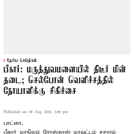
தேசிய செய்திகள்
பீகார்: மருத்துவமனையில் திடீர் மின்
தடை; செல்போன் வெளிச்சத்தில்
நோயாளிக்கு சிகிச்சை
Published on
:
08 Aug 2026, 2:06 pm
பாட்னா,
பீகார்
மாநிலம் ரோஸ்தாஸ் மாவட்டம் சசராம்