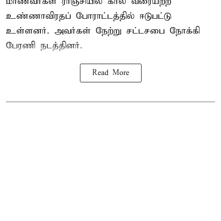
மாணவர்கள் ராஞ்சியில் கால வரையற்ற
உண்ணாவிரதப் போராட்டத்தில் ஈடுபட்டு
உள்ளனர். அவர்கள் நேற்று சட்டசபை நோக்கி
பேரணி நடத்தினர்.
Read More