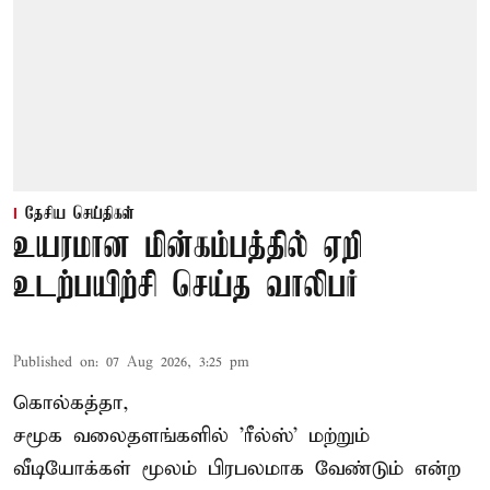
தேசிய செய்திகள்
உயரமான மின்கம்பத்தில் ஏறி
உடற்பயிற்சி செய்த வாலிபர்
Published on
:
07 Aug 2026, 3:25 pm
கொல்கத்தா,
சமூக வலைதளங்களில் '
ரீல்ஸ்
' மற்றும்
வீடியோக்கள் மூலம் பிரபலமாக வேண்டும் என்ற