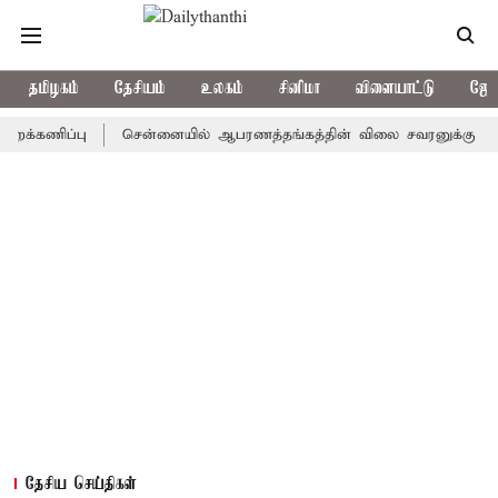
தமிழகம்
தேசியம்
உலகம்
சினிமா
விளையாட்டு
ஜோத
ிப்பு
சென்னையில் ஆபரணத்தங்கத்தின் விலை சவரனுக்கு ரூ.520 உயர்ந
தேசிய செய்திகள்