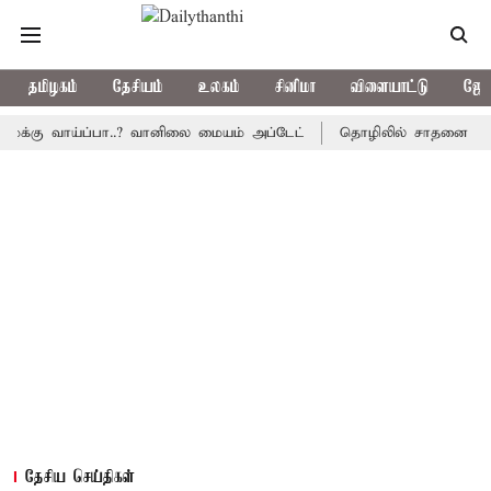
தமிழகம்
தேசியம்
உலகம்
சினிமா
விளையாட்டு
ஜோத
 வாய்ப்பா..? வானிலை மையம் அப்டேட்
தொழிலில் சாதனை படைக்க வாய்
தேசிய செய்திகள்