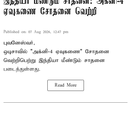
இந்தியா மீண்டும் சாதனை: அக்னி-4
ஏவுகணை சோதனை வெற்றி
Published on
:
07 Aug 2026, 12:47 pm
புவனேஸ்வர்,
ஒடிசாவில் "அக்னி-4 ஏவுகணை" சோதனை
வெற்றிபெற்று இந்தியா மீண்டும் சாதனை
படைத்துள்ளது.
Read More