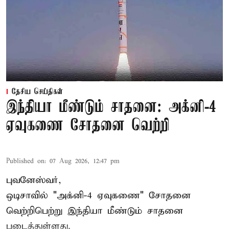
தேசிய செய்திகள்
இந்தியா மீண்டும் சாதனை: அக்னி-4
ஏவுகணை சோதனை வெற்றி
Published on
:
07 Aug 2026, 12:47 pm
புவனேஸ்வர்,
ஒடிசாவில் "அக்னி-4 ஏவுகணை" சோதனை
வெற்றிபெற்று இந்தியா மீண்டும் சாதனை
படைத்துள்ளது.