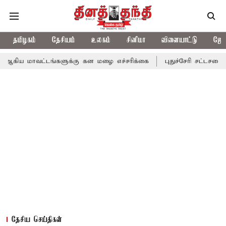
தமிழகம்
தேசியம்
உலகம்
சினிமா
விளையாட்டு
ஜோத
்டங்களுக்கு கன மழை எச்சரிக்கை
புதுச்சேரி சட்டசபையில் வரும் 24
தேசிய செய்திகள்