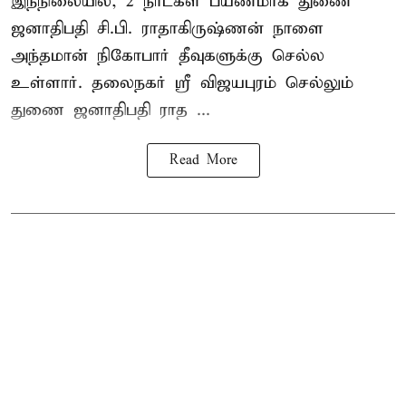
இந்நிலையில், 2 நாட்கள் பயணமாக துணை
ஜனாதிபதி
சி.பி. ராதாகிருஷ்ணன்
நாளை
அந்தமான் நிகோபார் தீவுகளுக்கு செல்ல
உள்ளார். தலைநகர் ஸ்ரீ விஜயபுரம் செல்லும்
துணை ஜனாதிபதி ராத ...
Read More