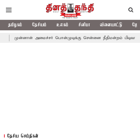
தமிழகம்
தேசியம்
உலகம்
சினிமா
விளையாட்டு
ஜோத
னாள் அமைச்சர் பொன்முடிக்கு சென்னை நீதிமன்றம் பிடிவாராண்ட்
தொ
தேசிய செய்திகள்