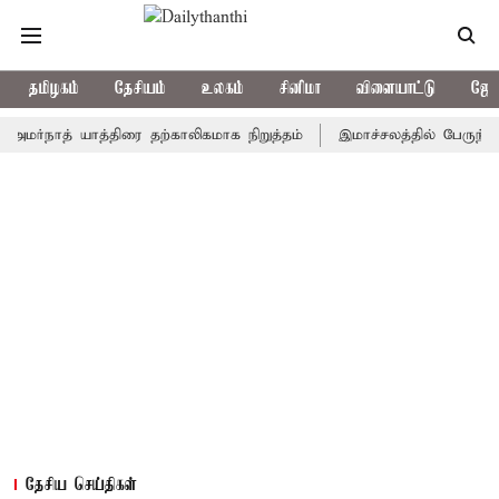
தமிழகம்
தேசியம்
உலகம்
சினிமா
விளையாட்டு
ஜோத
ாத் யாத்திரை தற்காலிகமாக நிறுத்தம்
இமாச்சலத்தில் பேருந்து விபத்த
தேசிய செய்திகள்