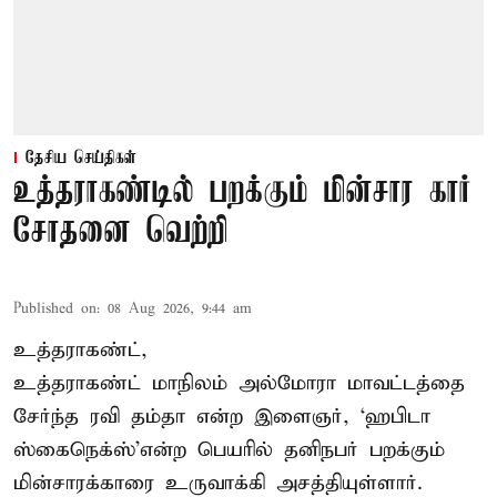
தேசிய செய்திகள்
உத்தராகண்டில் பறக்கும் மின்சார கார்
சோதனை வெற்றி
Published on
:
08 Aug 2026, 9:44 am
உத்தராகண்ட்,
உத்தராகண்ட் மாநிலம் அல்மோரா மாவட்டத்தை
சேர்ந்த ரவி தம்தா என்ற இளைஞர், ‘ஹபிடா
ஸ்கைநெக்ஸ்’என்ற பெயரில் தனிநபர்
பறக்கும்
மின்சாரக்காரை
உருவாக்கி அசத்தியுள்ளார்.