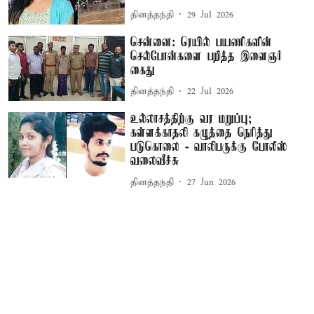
தினத்தந்தி
29 Jul 2026
சென்னை: ரெயில் பயணிகளின்
செல்போன்களை பறித்த இளைஞர்
கைது
தினத்தந்தி
22 Jul 2026
உல்லாசத்திற்கு வர மறுப்பு;
கள்ளக்காதலி கழுத்தை நெரித்து
படுகொலை - வாலிபருக்கு போலீஸ்
வலைவீச்சு
தினத்தந்தி
27 Jun 2026