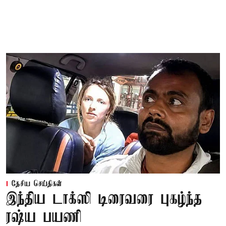
தேசிய செய்திகள்
இந்திய டாக்ஸி டிரைவரை புகழ்ந்த
ரஷ்ய பயணி