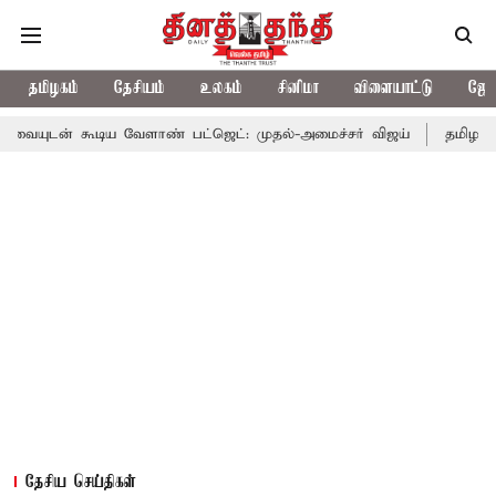
தமிழகம்
தேசியம்
உலகம்
சினிமா
விளையாட்டு
ஜோத
டிய வேளாண் பட்ஜெட்: முதல்-அமைச்சர் விஜய்
தமிழக அரசியலில் ப
தேசிய செய்திகள்