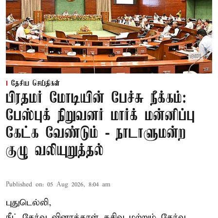
தேசிய செய்திகள்
பிரதமர் மோடியின் பேச்சு நீக்கம்:
பேஸ்புக் நிறுவனர் மார்க் மன்னிப்பு
கேட்க வேண்டும் - நாடாளுமன்ற
குழு வலியுறுத்தல்
Published on
:
05 Aug 2026, 8:04 am
புதுடெல்லி,
நீட் தேர்வு வினாத்தாள் கசிவு மற்றும் தேர்வு