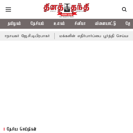
தமிழகம்
தேசியம்
உலகம்
சினிமா
விளையாட்டு
ஜோத
ி.டி.பிரபாகர்
மக்களின் எதிர்பார்ப்பை பூர்த்தி செய்யாத பட்ஜெட்; எ
தேசிய செய்திகள்