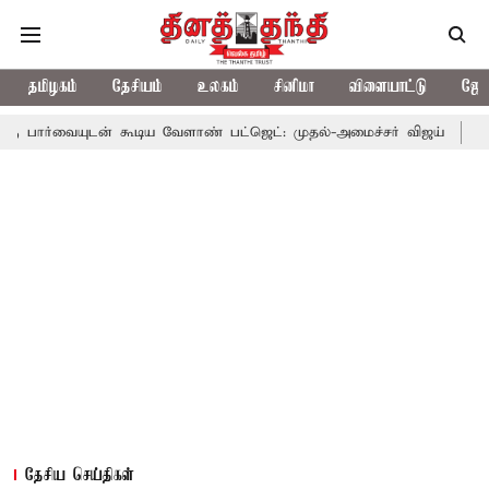
தமிழகம்
தேசியம்
உலகம்
சினிமா
விளையாட்டு
ஜோத
ன் கூடிய வேளாண் பட்ஜெட்: முதல்-அமைச்சர் விஜய்
தமிழக அரசியல
தேசிய செய்திகள்