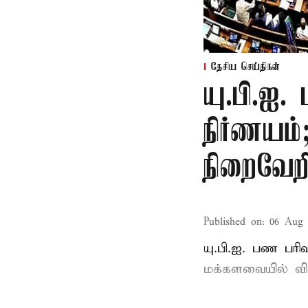
தேசிய செய்திகள்
யு.பி.ஐ.
நிர்ணயம
நிறைவேற
Published on
:
06 Aug 
யு.பி.ஐ. பண பர
மக்களவையில் வி