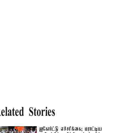
elated Stories
ஐகோர்ட்டு எச்சரிக்கை; மராட்டிய