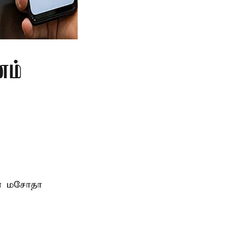
ணம்
ான மசோதா