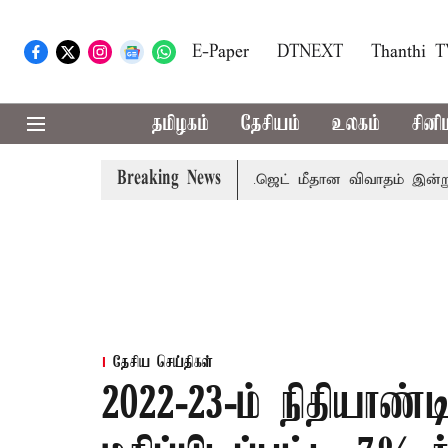
E-Paper
DTNEXT
Thanthi 
தமிழகம்
தேசியம்
உலகம்
சினி
Breaking News
ாற்றமா?
சட்டசபையில் பட்ஜெட் மீதான விவாதம் இன்று தொடக்கம
தேசிய செய்திகள்
2022-23-ம் நிதியாண்டி