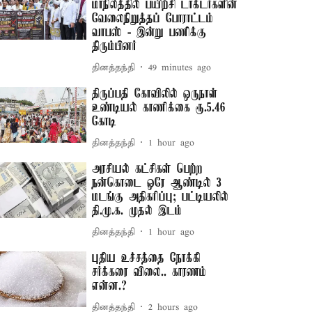
மாநிலத்தில் பயிற்சி டாக்டர்களின்
வேலைநிறுத்தப் போராட்டம்
வாபஸ் - இன்று பணிக்கு
திரும்பினர்
தினத்தந்தி
49 minutes ago
திருப்பதி கோவிலில் ஒருநாள்
உண்டியல் காணிக்கை ரூ.5.46
கோடி
தினத்தந்தி
1 hour ago
அரசியல் கட்சிகள் பெற்ற
நன்கொடை ஒரே ஆண்டில் 3
மடங்கு அதிகரிப்பு; பட்டியலில்
தி.மு.க. முதல் இடம்
தினத்தந்தி
1 hour ago
புதிய உச்சத்தை நோக்கி
சர்க்கரை விலை.. காரணம்
என்ன.?
தினத்தந்தி
2 hours ago