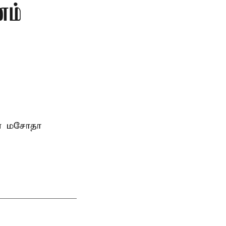
ணம்
ான மசோதா