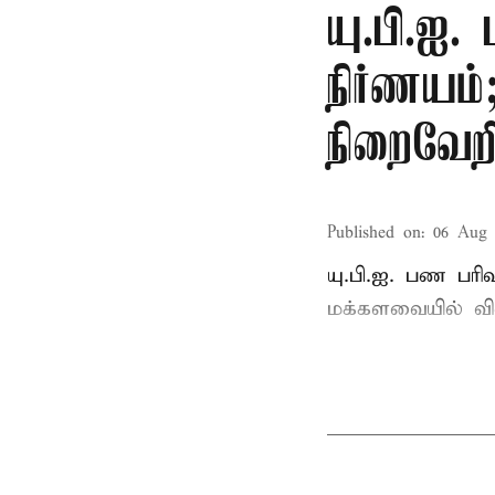
யு.பி.ஐ.
நிர்ணயம
நிறைவேற
Published on
:
06 Aug 
யு.பி.ஐ. பண பர
மக்களவையில் வி