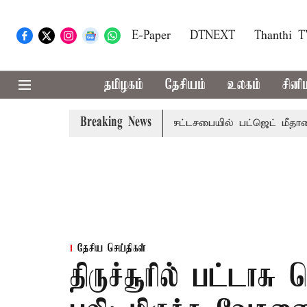
E-Paper
DTNEXT
Thanthi 
தமிழகம்
தேசியம்
உலகம்
சினி
Breaking News
மாற்றமா?, தடுமாற்றமா?
சட்டசபையில் பட்ஜெட் மீதான விவாதம் 
தேசிய செய்திகள்
திருச்சூரில் பட்டாசு 