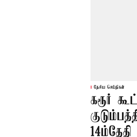
தேசிய செய்திகள்
கரூர் கூ
குடும்பத
14ம்தேதி 