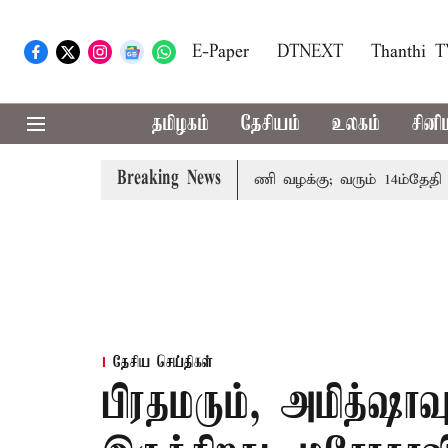
E-Paper
DTNEXT
Thanthi 
தமிழகம்
தேசியம்
உலகம்
சினி
Breaking News
ரின் குடும்பத்தினருக்கு அரசுப்பணி வழக்கு; வரும் 14ம்தேதி சுப்
தேசிய செய்திகள்
பிரதமரும், அமித்ஷா