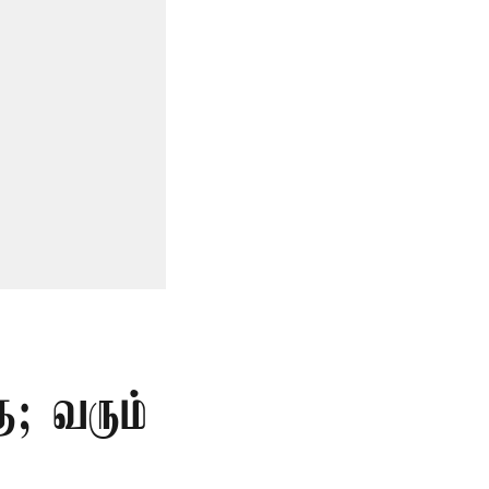
ு; வரும்