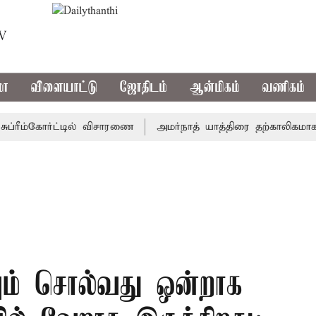
TV
மா
விளையாட்டு
ஜோதிடம்
ஆன்மிகம்
வணிகம்
ரீம்கோர்ட்டில் விசாரணை
அமர்நாத் யாத்திரை தற்காலிகமாக நிறுத
வும் சொல்வது ஒன்றாக