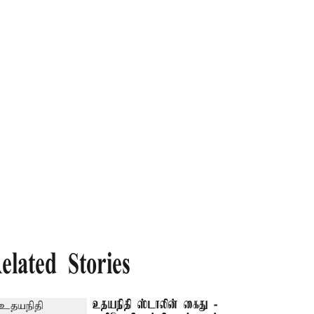
elated Stories
உதயநிதி ஸ்டாலின் கைது -