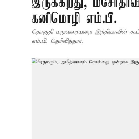
இருக்கிறது, மசோதாவ
கனிமொழி எம்.பி.
தொகுதி மறுவரையறை இந்தியாவின் கூட்
எம்.பி. தெரிவித்தார்.