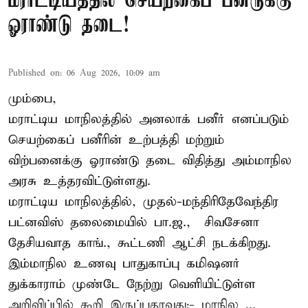
மராட்டியத்தில் செயற்கைப் பனீருக்கு
ஓராண்டு தடை!
Published on
:
06 Aug 2026, 10:09 am
மும்பை,
மராட்டிய மாநிலத்தில் அனலாக் பனீர் எனப்படும்
செயற்கைப் பனீரின் உற்பத்தி மற்றும்
விற்பனைக்கு ஓராண்டு தடை விதித்து அம்மாநில
அரசு உத்தரவிட்டுள்ளது.
மராட்டிய மாநிலத்தில், முதல்-மந்திரிதேவேந்திர
பட்னவிஸ் தலைமையில் பா.ஜ., – சிவசேனா –
தேசியவாத காங்., கூட்டணி ஆட்சி நடக்கிறது.
இம்மாநில உணவு பாதுகாப்பு கமிஷனர்
துக்காராம் முண்டே நேற்று வெளியிட்டுள்ள
அறிவிப்பில் கூறி இருப்பதாவது:- மாநில ...