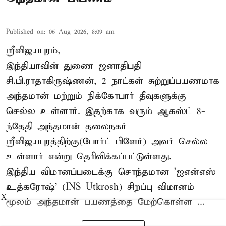
Published on
:
06 Aug 2026, 8:09 am
ஸ்ரீவிஜயபுரம்,
இந்தியாவின் துணை ஜனாதிபதி
சி.பி.ராதாகிருஷ்ணன், 2 நாட்கள் சுற்றுப்பயணமாக
அந்தமான் மற்றும் நிக்கோபார் தீவுகளுக்கு
செல்ல உள்ளார். இதற்காக வரும் ஆகஸ்ட் 8-
ந்தேதி அந்தமான் தலைநகர்
ஸ்ரீவிஜயபுரத்திற்கு(போர்ட் பிளேர்) அவர் செல்ல
உள்ளார் என்று தெரிவிக்கப்பட்டுள்ளது.
இந்திய விமானப்படைக்கு சொந்தமான 'ஐஎன்எஸ்
உத்கரோஷ்' (INS Utkrosh) சிறப்பு விமானம்
X
மூலம் அந்தமான் பயணத்தை மேற்கொள்ள ...