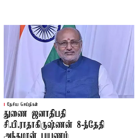
தேசிய செய்திகள்
துணை ஜனாதிபதி
சி.பி.ராதாகிருஷ்ணன் 8-ந்தேதி
அந்தமான் பயணம்