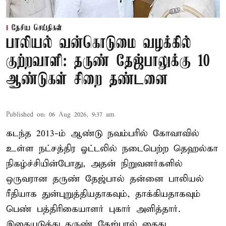
தேசிய செய்திகள்
பாலியல் வன்கொடுமை வழக்கில்
குற்றவாளி: தருண் தேஜ்பாலுக்கு 10
ஆண்டுகள் சிறை தண்டனை
Published on
:
06 Aug 2026, 9:37 am
கடந்த 2013-ம் ஆண்டு நவம்பரில் கோவாவில்
உள்ள நட்சத்திர ஓட்டலில் நடைபெற்ற தெஹல்கா
நிகழ்ச்சியின்போது, அதன் நிறுவனர்களில்
ஒருவரான தருண் தேஜ்பால் தன்னை பாலியல்
ரீதியாக துன்புறுத்தியதாகவும், தாக்கியதாகவும்
பெண் பத்திரிகையாளர் புகார் அளித்தார்.
இதையடுத்து தருண் தேஜ்பால் கைது