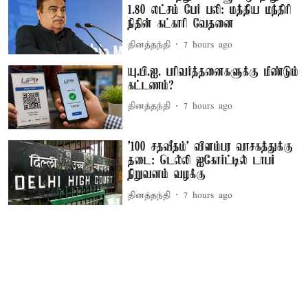
1.80 லட்சம் பேர் பலி: மத்திய மந்திரி
நிதின் கட்காரி வேதனை
தினத்தந்தி
7 hours ago
யு.பி.ஐ. பரிவர்த்தனைகளுக்கு மீண்டும்
கட்டணம்?
தினத்தந்தி
7 hours ago
'100 சதவீதம்' விளம்பர வாசகத்துக்கு
தடை: டெல்லி ஐகோர்ட்டில் டாபர்
நிறுவனம் வழக்கு
தினத்தந்தி
7 hours ago