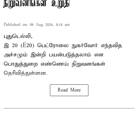
நிறுவனங்கள் உறுதி
Published on
:
09 Aug 2026, 8:18 am
புதுடெல்லி,
இ 20 (E20) பெட்ரோலை நுகர்வோர் எந்தவித
அச்சமும் இன்றி பயன்படுத்தலாம் என
பொதுத்துறை எண்ணெய் நிறுவனங்கள்
தெரிவித்துள்ளன.
Read More