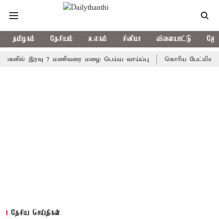
தமிழகம்
தேசியம்
உலகம்
சினிமா
விளையாட்டு
ஜோத
ல் இரவு 7 மணிவரை மழை பெய்ய வாய்ப்பு
கொரிய பேட்மிண்டன் இறுத
தேசிய செய்திகள்