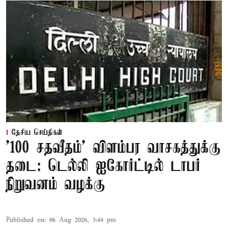
தேசிய செய்திகள்
'100 சதவீதம்' விளம்பர வாசகத்துக்கு
தடை: டெல்லி ஐகோர்ட்டில் டாபர்
நிறுவனம் வழக்கு
Published on
:
06 Aug 2026, 3:44 pm