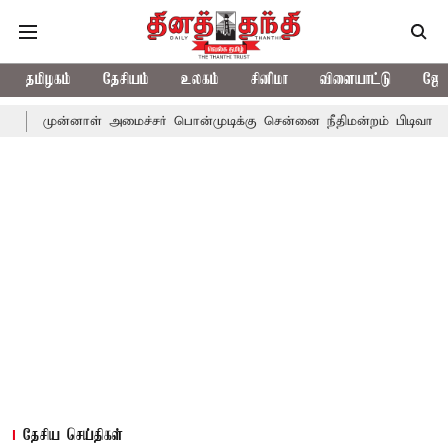
தமிழகம்
தேசியம்
உலகம்
சினிமா
விளையாட்டு
ஜோத
ாள் அமைச்சர் பொன்முடிக்கு சென்னை நீதிமன்றம் பிடிவாராண்ட்
தொல
தேசிய செய்திகள்