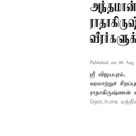
அந்தமான
ராதாகிரு
வீரர்களு
Published on
:
09 Aug 
ஸ்ரீ விஜயபுரம்,
வரலாற்றுச் சிறப
ராதாகிருஷ்ணன்
ச
தொடர்பாக மத்திய 