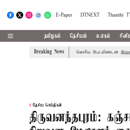
E-Paper
DTNEXT
Thanthi 
தமிழகம்
தேசியம்
உலகம்
சினி
Breaking News
ிவரை மழை பெய்ய வாய்ப்பு
கொரிய பேட்மிண்டன் இறுதி போட்
தேசிய செய்திகள்
திருவனந்தபுரம்: கஞ்