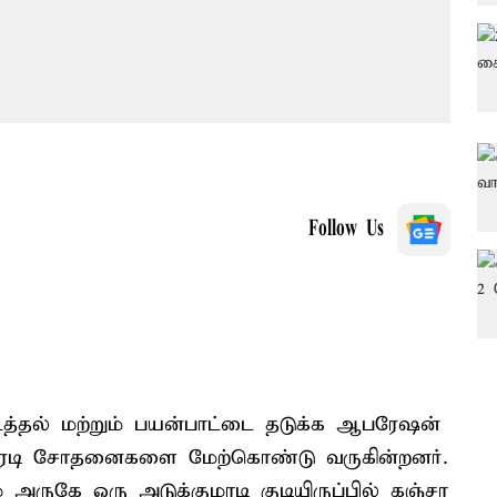
Follow Us
்தல் மற்றும் பயன்பாட்டை தடுக்க ஆபரேஷன்
திரடி சோதனைகளை மேற்கொண்டு வருகின்றனர்.
ம் அருகே ஒரு அடுக்குமாடி குடியிருப்பில் கஞ்சா